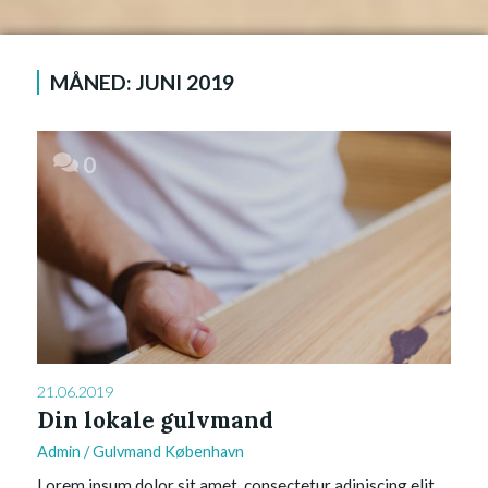
MÅNED:
JUNI 2019
0
21.06.2019
Din lokale gulvmand
Admin
/
Gulvmand København
Lorem ipsum dolor sit amet, consectetur adipiscing elit,