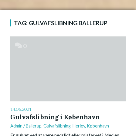
TAG:
GULVAFSLIBNING BALLERUP
0
14.06.2021
Gulvafslibning i København
Admin
/
Ballerup
,
Gulvafslibning
,
Herlev
,
København
Er gulvet ved at være nedslidt eller misfarvet? Med en