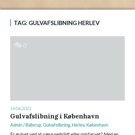
TAG:
GULVAFSLIBNING HERLEV
0
14.06.2021
Gulvafslibning i København
Admin
/
Ballerup
,
Gulvafslibning
,
Herlev
,
København
Er gulvet ved at være nedslidt eller misfarvet? Med en