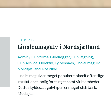
10.05.2021
Linoleumsgulv i Nordsjælland
Admin
/
Gulvfirma
,
Gulvlægger
,
Gulvlægning
,
Gulvservice
,
Hillerød
,
København
,
Linoleumsgulv
,
Nordsjælland
,
Roskilde
Linoleumsgulv er meget populære blandt offentlige
institutioner, boligforeninger samt virksomheder.
Dette skyldes, at gulvtypen er meget slidstærk.
Medalje…