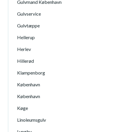
Gulvmand København
Gulvservice
Gulvtæppe
Hellerup
Herlev
Hillerød
Klampenborg
København
København
Køge
Linoleumsgulv
Lyngby