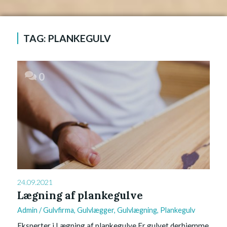
TAG:
PLANKEGULV
0
24.09.2021
Lægning af plankegulve
Admin
/
Gulvfirma
,
Gulvlægger
,
Gulvlægning
,
Plankegulv
Eksperter i Lægning af plankegulve Er gulvet derhjemme